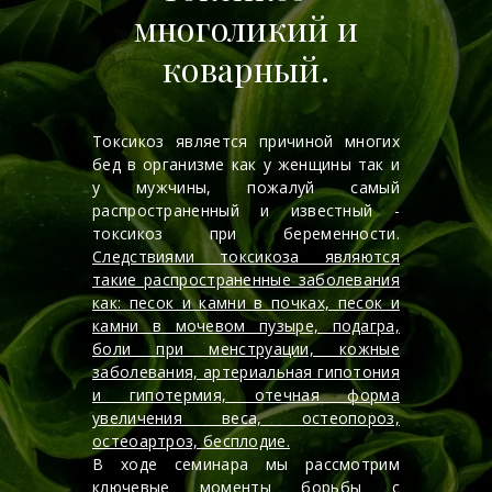
многоликий и
коварный.
Токсикоз является причиной многих
бед в организме как у женщины так и
у мужчины, пожалуй самый
распространенный и известный -
токсикоз при беременности.
Следствиями токсикоза являются
такие распространенные заболевания
как: песок и камни в почках, песок и
камни в мочевом пузыре, подагра,
боли при менструации, кожные
заболевания, артериальная гипотония
и гипотермия, отечная форма
увеличения веса, остеопороз,
остеоартроз, бесплодие.
В ходе семинара мы рассмотрим
ключевые моменты борьбы с