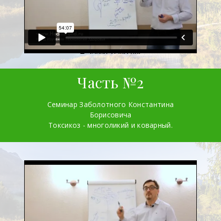
Часть №2
Семинар Заболотного Константина
Борисовича
Токсикоз - многоликий и коварный.