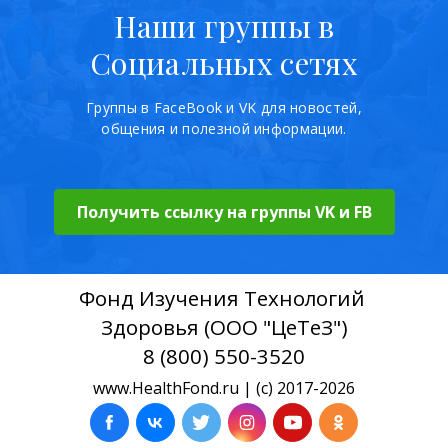
Наши группы в
Социальных сетях
Группы в FaceBook и VK для новостей,
общения и полезной информации.
Получить ссылку на группы VK и FB
Фонд Изучения Технологий
Здоровья (ООО "ЦеТеЗ")
8 (800) 550-3520
www.HealthFond.ru | (c) 2017-2026